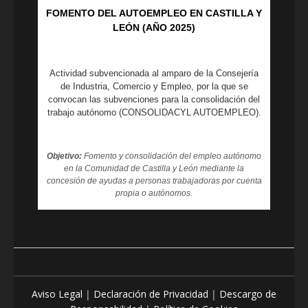
FOMENTO DEL AUTOEMPLEO EN CASTILLA Y
LEÓN (AÑO 2025)
Actividad subvencionada al amparo de la Consejería
de Industria, Comercio y Empleo, por la que se
convocan las subvenciones para la consolidación del
trabajo autónomo (CONSOLIDACYL AUTOEMPLEO).
Objetivo:
Fomento y consolidación del empleo autónomo
en la Comunidad de Castilla y León mediante la
concesión de ayudas a personas trabajadoras por cuenta
propia o autónomos.
Aviso Legal
|
Declaración de Privacidad
|
Descargo de