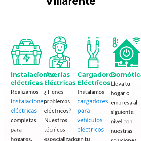
Villarente
Averías
Instalaciones
Cargadores
Domótic
Eléctricas
eléctricas
Eléctricos
Lleva tu
Realizamos
¿Tienes
Instalamos
hogar o
instalaciones
cargadores
problemas
empresa al
eléctricas
para
eléctricos?
siguiente
vehículos
completas
Nuestros
nivel con
eléctricos
para
técnicos
nuestras
hogares,
especializados
en tu
soluciones