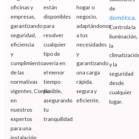
oficinas y
están
hogar o
de
empresas,
disponibles
negocio,
domótica
.
garantizando
para
adaptándonos
Controla la
seguridad,
resolver
a tus
iluminación,
eficiencia
cualquier
necesidades
la
y
tipo de
y
climatizació
cumplimiento
avería en
garantizando
y la
de las
el menor
una carga
seguridad
normativas
tiempo
rápida,
desde
vigentes.
Confía
posible,
segura y
cualquier
en
asegurando
eficiente.
lugar.
nuestros
tu
expertos
tranquilidad
para una
instalación