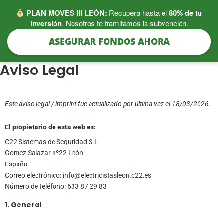
Ir
PLAN MOVES III LEÓN:
Recupera hasta el
80% de tu
al
inversión
. Nosotros te tramitamos la subvención.
contenido
ASEGURAR FONDOS AHORA
Aviso Legal
Este aviso legal / imprint fue actualizado por última vez el 18/03/2026.
El propietario de esta web es:
C22 Sistemas de Seguridad S.L
Gomez Salazar nº22 León
España
Correo electrónico: info@electricistasleon.c22.es
Número de teléfono: 633 87 29 83
1. General