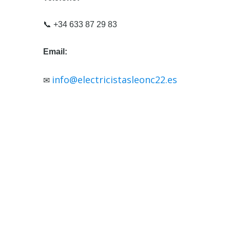
e
📞 +34 633 87 29 83
r
n
Email:
a
t
info@electricistasleonc22.es
✉
i
v
e
: