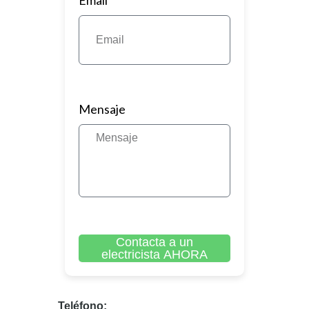
Mensaje
Contacta a un
electricista AHORA
A
l
Teléfono:
t