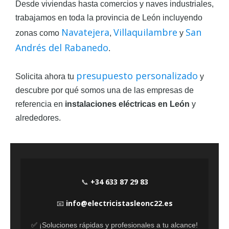
Desde viviendas hasta comercios y naves industriales,
trabajamos en toda la provincia de León incluyendo
Navatejera
Villaquilambre
San
zonas como
,
y
Andrés del Rabanedo
.
presupuesto personalizado
Solicita ahora tu
y
descubre por qué somos una de las empresas de
referencia en
instalaciones eléctricas en León
y
alrededores.
+34 633 87 29 83
📞
info@electricistasleonc22.es
📧
✅ ¡Soluciones rápidas y profesionales a tu alcance!