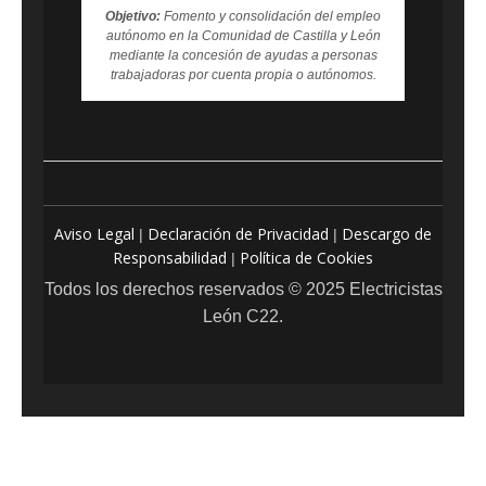
Objetivo:
Fomento y consolidación del empleo
autónomo en la Comunidad de Castilla y León
mediante la concesión de ayudas a personas
trabajadoras por cuenta propia o autónomos.
Aviso Legal
Declaración de Privacidad
Descargo de
|
|
Responsabilidad
Política de Cookies
|
Todos los derechos reservados © 2025 Electricistas
León C22.