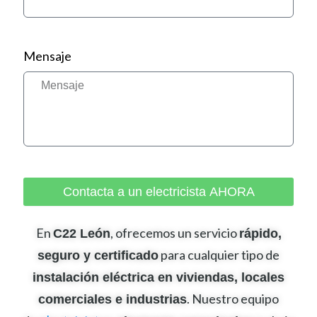
Mensaje
Contacta a un electricista AHORA
A
En
, ofrecemos un servicio
C22 León
rápido,
l
para cualquier tipo de
t
seguro y certificado
e
instalación eléctrica en viviendas, locales
r
. Nuestro equipo
comerciales e industrias
n