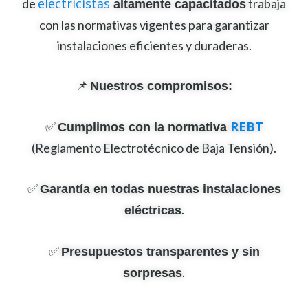
electricistas
de
trabaja
altamente capacitados
a
con las normativas vigentes para garantizar
t
instalaciones eficientes y duraderas.
i
v
📌
Nuestros compromisos:
e
:
REBT
✅
Cumplimos con la normativa
(Reglamento Electrotécnico de Baja Tensión).
✅
Garantía en todas nuestras instalaciones
.
eléctricas
✅
Presupuestos transparentes y sin
.
sorpresas