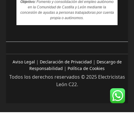
Objetivo:
Fomento y consolidación del empleo autónomo
en la Comunidad de Castilla y León mediante la
concesión de ayudas a personas trabajadoras por cuenta
propia o autónomos.
Aviso Legal
|
Declaración de Privacidad
|
Descargo de
Responsabilidad
|
Política de Cookies
Todos los derechos reservados © 2025 Electricistas
León C22.