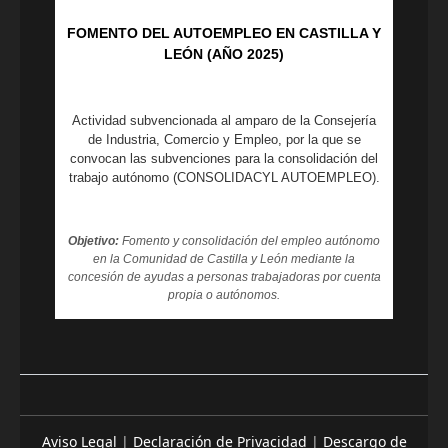
FOMENTO DEL AUTOEMPLEO EN CASTILLA Y
LEÓN (AÑO 2025)
Actividad subvencionada al amparo de la Consejería
de Industria, Comercio y Empleo, por la que se
convocan las subvenciones para la consolidación del
trabajo autónomo (CONSOLIDACYL AUTOEMPLEO).
Objetivo:
Fomento y consolidación del empleo autónomo
en la Comunidad de Castilla y León mediante la
concesión de ayudas a personas trabajadoras por cuenta
propia o autónomos.
Aviso Legal
|
Declaración de Privacidad
|
Descargo de