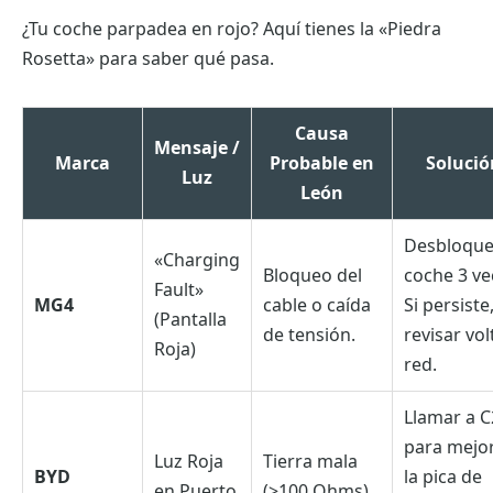
¿Tu coche parpadea en rojo? Aquí tienes la «Piedra
Rosetta» para saber qué pasa.
Causa
Mensaje /
Marca
Probable en
Solució
Luz
León
Desbloque
«Charging
Bloqueo del
coche 3 ve
Fault»
MG4
cable o caída
Si persiste
(Pantalla
de tensión.
revisar vol
Roja)
red.
Llamar a C
para mejo
Luz Roja
Tierra mala
BYD
la pica de
en Puerto
(>100 Ohms).