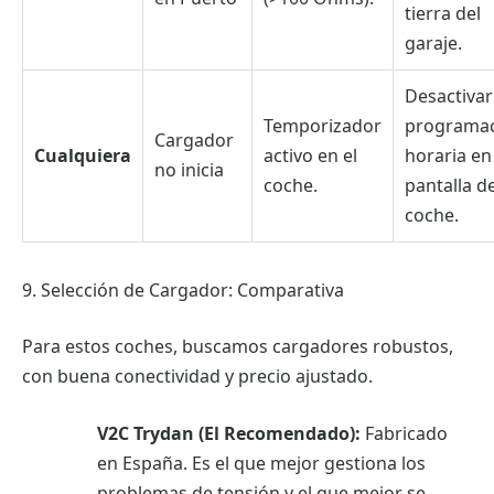
tierra del
garaje.
Desactivar
Temporizador
programa
Cargador
Cualquiera
activo en el
horaria en
no inicia
coche.
pantalla de
coche.
9. Selección de Cargador: Comparativa
Para estos coches, buscamos cargadores robustos,
con buena conectividad y precio ajustado.
V2C Trydan (El Recomendado):
Fabricado
en España. Es el que mejor gestiona los
problemas de tensión y el que mejor se