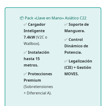
📦 Pack «Llave en Mano» Asiático C22
✅
Cargador
✅
Soporte de
Inteligente
Manguera.
7.4kW
(V2C o
✅
Control
Wallbox).
Dinámico de
✅
Instalación
Potencia.
hasta 15
✅
Legalización
metros.
(CIE) + Gestión
✅
Protecciones
MOVES.
Premium
(Sobretensiones
+ Diferencial A).