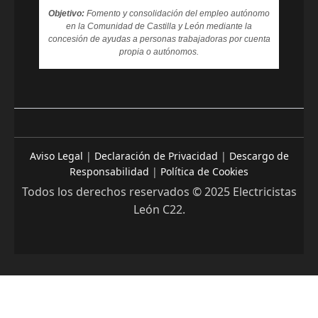
Objetivo:
Fomento y consolidación del empleo autónomo
en la Comunidad de Castilla y León mediante la
concesión de ayudas a personas trabajadoras por cuenta
propia o autónomos.
Aviso Legal
|
Declaración de Privacidad
|
Descargo de
Responsabilidad
|
Política de Cookies
Todos los derechos reservados © 2025 Electricistas
León C22.