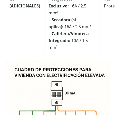
(ADICIONALES)
Exclusivo:
16A / 2.5
Prote
mm²
–
Secadora (si
aplica):
16A / 2.5 mm²
–
Cafetera/Vinoteca
Integrada:
10A / 1.5
mm²