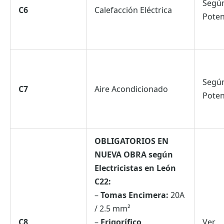
Segú
C6
Calefacción Eléctrica
Poten
Segú
C7
Aire Acondicionado
Poten
OBLIGATORIOS EN
NUEVA OBRA según
Electricistas en León
C22:
–
Tomas Encimera:
20A
/ 2.5 mm²
C8
–
Frigorífico
Ver