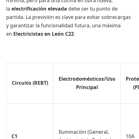
mínima, pero para una cocina en obra nueva,
la
electrificación elevada
debe ser tu punto de
partida. La previsión es clave para evitar sobrecargas
y garantizar la funcionalidad futura, una máxima
en
Electricistas en León C22
.
Electrodomésticos/Uso
Prote
Circuito (REBT)
Principal
(P
Iluminación (General,
C1
10A